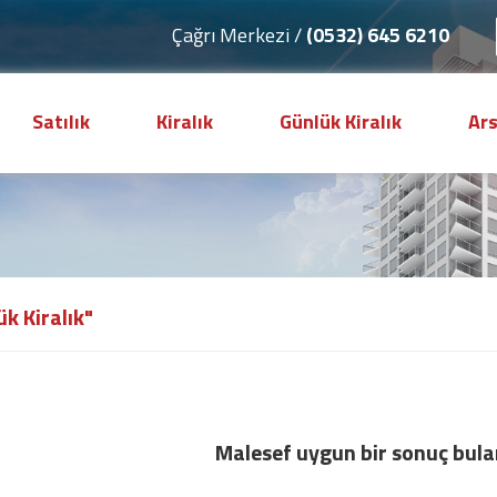
Çağrı Merkezi /
(0532) 645 6210
Satılık
Kiralık
Günlük Kiralık
Ar
k Kiralık"
Malesef uygun bir sonuç bul