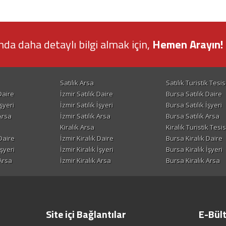
nda daha detaylı bilgi almak için,
Hemen Arayın! 
Satılık Arsa
Satılık Turistik Tesis
Daire
İzmir Satılık Daire
Bursa Satılık Daire
şyeri
İzmir Satılık İşyeri
Bursa Satılık İşyeri
Arsa
İzmir Satılık Arsa
Bursa Satılık Arsa
Kiralık Arsa
Kiralık Turistik Tesis
Daire
İzmir Kiralık Daire
Bursa Kiralık Daire
İşyeri
İzmir Kiralık İşyeri
Bursa Kiralık İşyeri
Arsa
İzmir Kiralık Arsa
Bursa Kiralık Arsa
Site içi Bağlantılar
E-Bül