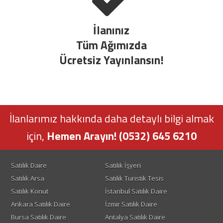
İlanınız
Tüm Ağımızda
Ücretsiz Yayınlansın!
İlanlarımız hakkında daha detaylı bilgi almak
için,
Hemen Arayın! (0532) 645 6210
Satılık Daire
Satılık İşyeri
Satılık Arsa
Satılık Turistik Tesis
Satılık Konut
İstanbul Satılık Daire
Ankara Satılık Daire
İzmir Satılık Daire
Bursa Satılık Daire
Antalya Satılık Daire