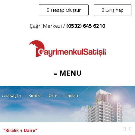
Hesap Oluştur
Giriş Yap
Çağrı Merkezi /
(0532) 645 6210
≡ MENU
Anasayfa
Kiralık
Daire
İlanları
"Kiralık + Daire"