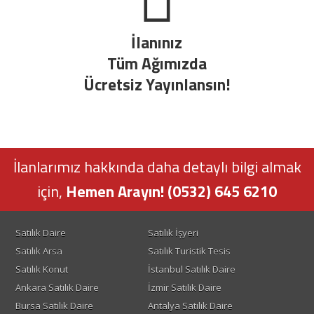
İlanınız
Tüm Ağımızda
Ücretsiz Yayınlansın!
İlanlarımız hakkında daha detaylı bilgi almak
için,
Hemen Arayın! (0532) 645 6210
Satılık Daire
Satılık İşyeri
Satılık Arsa
Satılık Turistik Tesis
Satılık Konut
İstanbul Satılık Daire
Ankara Satılık Daire
İzmir Satılık Daire
Bursa Satılık Daire
Antalya Satılık Daire