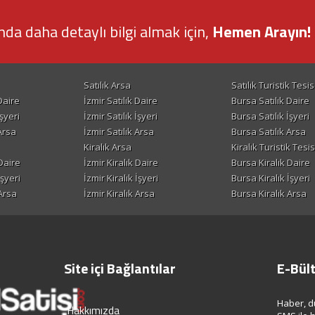
nda daha detaylı bilgi almak için,
Hemen Arayın! 
Satılık Arsa
Satılık Turistik Tesis
Daire
İzmir Satılık Daire
Bursa Satılık Daire
şyeri
İzmir Satılık İşyeri
Bursa Satılık İşyeri
Arsa
İzmir Satılık Arsa
Bursa Satılık Arsa
Kiralık Arsa
Kiralık Turistik Tesis
Daire
İzmir Kiralık Daire
Bursa Kiralık Daire
İşyeri
İzmir Kiralık İşyeri
Bursa Kiralık İşyeri
Arsa
İzmir Kiralık Arsa
Bursa Kiralık Arsa
Site içi Bağlantılar
E-Bül
Haber, d
Hakkımızda